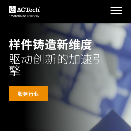
样件铸造新维度
DEUTSCH
ENGLISH
驱动创新的加速引
汉语
擎
日本語
服务行业