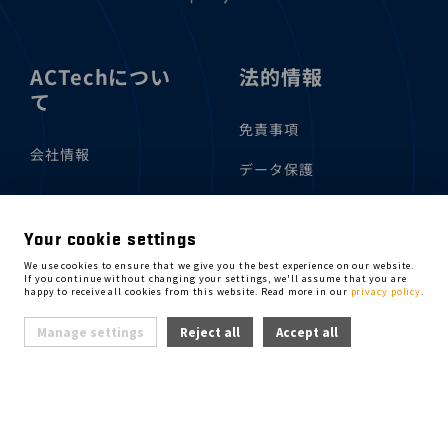
ACTechについ
法的情報
て
免責事項
会社情報
データ保護
Cookie Manager
Your cookie settings
サービス
We use cookies to ensure that we give you the best experience on our website.
If you continue without changing your settings, we'll assume that you are
happy to receive all cookies from this website. Read more in our
privacy policy
.
認証
Manage settings
Reject all
Accept all
コンプライアンスと機密保
持