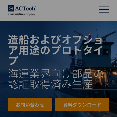
造船およびオフショ
DEUTSCH
ENGLISH
ア用途のプロトタイ
汉语
プ
日本語
海運業界向け部品の
認証取得済み生産
お問い合わせ
資料ダウンロード