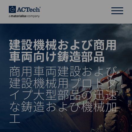
建設機械および商用
DEUTSCH
ENGLISH
車両向け鋳造部品
汉语
商用車両建設および
日本語
建設機械用プロトタ
イプ大型部品の迅速
な鋳造および機械加
工