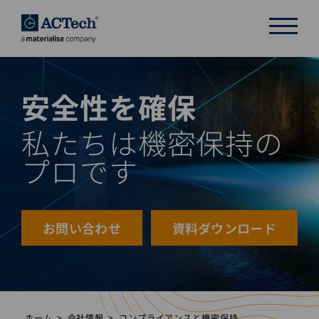
安全性を確保
DEUTSCH
ENGLISH
私たちは機密保持の
汉语
プロです
日本語
お問い合わせ
資料ダウンロード
ホーム
会社情報
コンプライアンスと機密保持