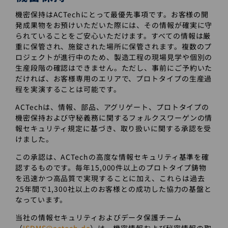
機密保持はACTechにとって最優先事項です。お客様の開
発成果物をお預けいただいた際には、その情報が確実に守
られていることをご安心いただけます。すべての情報は厳
重に保管され、施錠された場所に保管されます。複数のプ
ロジェクトが進行中のため、製造工程の現場見学や個別の
生産段階の確認はできません。ただし、事前にご予約いた
だければ、お客様専用のエリアで、プロトタイプの生産過
程を実演することは可能です。
ACTechは、情報、部品、アグリゲート、プロトタイプの
機密保持および守秘義務に関するフォルクスワーゲンの情
報セキュリティ規定に基づき、取り扱いに関する承認を受
けました。
この承認は、ACTechの高度な情報セキュリティ基準を確
認するものです。毎年15,000件以上のプロトタイプ鋳物
を迅速かつ高品質で実現することに加え、これらは過去
25年間で1,300社以上のお客様との成功した協力の基盤と
なっています。
当社の情報セキュリティおよびデータ保護チーム